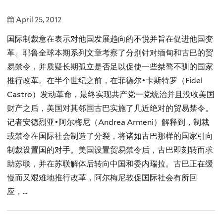
April 25, 2012
国际制裁意在表示对他国发展趋向的不悦并旨在促进他国变
革。耶鲁全球本期系列文章考察了分别针对缅甸和古巴的贸
易禁令，并质疑长期孤立是否足以促使一些桀骜不驯的国家
推行改革。在半个世纪之前，在菲德尔•卡斯特罗（Fidel
Castro）发动革命，最终实现共产党一党统治并且没收美国
财产之后，美国对其邻国古巴实施了几近绝对的贸易禁令。
记者安德烈亚•阿尔梅尼（Andrea Armeni）解释到，制裁
或禁令在国际社会制造了分裂，将诸如古巴那样的国家引向
制裁设置国的对手。美国设置贸易禁令后，古巴即刻转而求
助苏联，并在苏联解体后转向中国和委内瑞拉。古巴正在缓
慢而又艰难地推行改革，阿尔梅尼敦促国际社会有所回
应，...