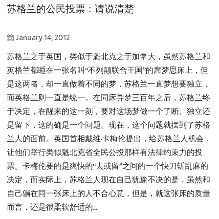
苏格兰的公民投票：请说清楚
January 14, 2012
苏格兰之于英国，类似于魁北克之于加拿大，虽然苏格兰和
英格兰都睡在一张名叫“不列颠联合王国”的席梦思床上，但
是这两者，却一直做着不同的梦，苏格兰一直梦想要独立，
而英格兰则一直是统一。在同床异梦三百年之后，苏格兰终
于决定，在醒来的这一刻，要对这场梦做一个了断。独立还
是留下，这的确是一个问题。现在，这个问题就摆到了苏格
兰人的面前。英国首相戴维·卡梅伦提出，给苏格兰人机会，
让他们举行类似魁北克省全民公投那样有法律约束力的投
票。卡梅伦要的是爽快的“去或留”之间的一个快刀斩乱麻的
决定，而实际上，苏格兰人现在自己犹豫不决的是，虽然和
自己躺在同一张床上的人不合心意，但是，就这张床的质量
而言，还是很柔软舒适的...