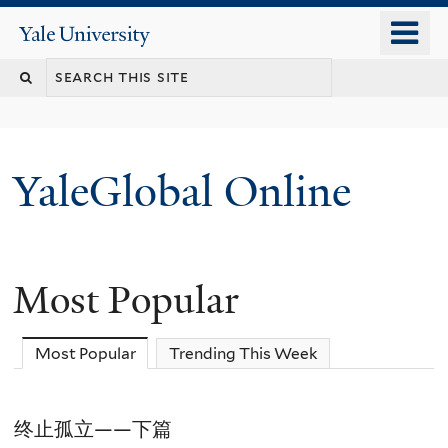
Skip
o
Yale
to
University
m
main
n
content
YaleGlobal Online
Most Popular
Most Popular
(active tab)
Trending This Week
终止孤立——下篇